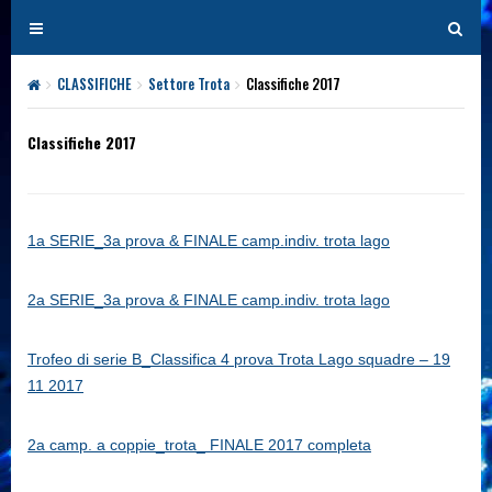
T
T
o
o
g
g
CLASSIFICHE
Settore Trota
Classifiche 2017
g
g
l
l
Classifiche 2017
e
e
n
n
a
a
v
v
1a SERIE_3a prova & FINALE camp.indiv. trota lago
i
i
g
g
2a SERIE_3a prova & FINALE camp.indiv. trota lago
a
a
t
t
Trofeo di serie B_Classifica 4 prova Trota Lago squadre – 19
i
i
11 2017
o
o
n
n
2a camp. a coppie_trota_ FINALE 2017 completa