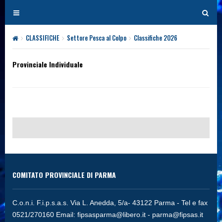
T
T
o
o
g
g
CLASSIFICHE
Settore Pesca al Colpo
Classifiche 2026
Provinciale Ind
g
g
l
l
Provinciale Individuale
e
e
n
n
a
a
v
v
i
i
g
g
a
a
t
t
i
i
COMITATO PROVINCIALE DI PARMA
o
o
n
n
C.o.n.i. F.i.p.s.a.s. Via L. Anedda, 5/a- 43122 Parma - Tel e fax
0521/270160 Email:
fipsasparma@libero.it
-
parma@fipsas.it