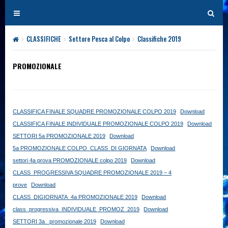
T
T
o
o
g
g
CLASSIFICHE
Settore Pesca al Colpo
Classifiche 2019
PROMOZIONA
g
g
l
l
PROMOZIONALE
e
e
n
n
a
a
v
v
CLASSIFICA FINALE SQUADRE PROMOZIONALE COLPO 2019
Download
i
i
CLASSIFICA FINALE INDIVIDUALE PROMOZIONALE COLPO 2019
Download
g
g
SETTORI 5a PROMOZIONALE 2019
Download
a
a
5a PROMOZIONALE COLPO_CLASS_DI GIORNATA
Download
t
t
settori 4a prova PROMOZIONALE colpo 2019
Download
i
i
CLASS_PROGRESSIVA SQUADRE PROMOZIONALE 2019 – 4
o
o
prove
Download
n
n
CLASS_DIGIORNATA_4a PROMOZIONALE 2019
Download
class_progressiva_INDIVIDUALE_PROMOZ_2019
Download
SETTORI 3a_ promozionale 2019
Download