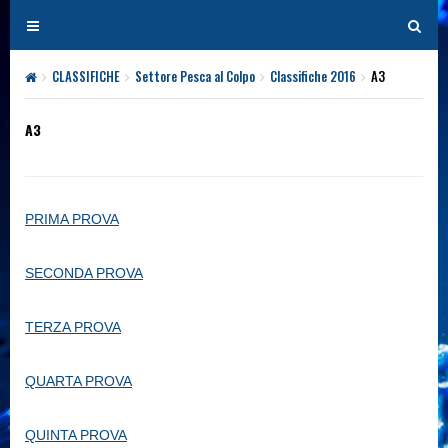
T
T
o
o
g
g
CLASSIFICHE
Settore Pesca al Colpo
Classifiche 2016
A3
g
g
l
l
A3
e
e
n
n
a
a
v
v
PRIMA PROVA
i
i
g
g
SECONDA PROVA
a
a
t
t
TERZA PROVA
i
i
o
o
QUARTA PROVA
n
n
QUINTA PROVA