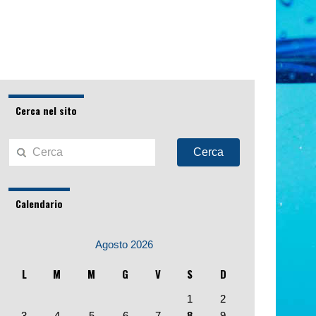
Cerca nel sito
Cerca
Calendario
Agosto 2026
L
M
M
G
V
S
D
1
2
3
4
5
6
7
8
9