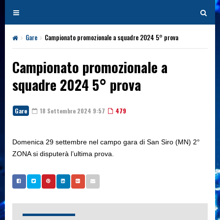
T
T
o
o
g
g
Gare
Campionato promozionale a squadre 2024 5° prova
g
g
l
l
Campionato promozionale a
e
e
squadre 2024 5° prova
n
n
a
a
v
v
Gare
18 Settembre 2024 9:57
479
i
i
g
g
a
a
Domenica 29 settembre nel campo gara di San Siro (MN) 2°
t
t
ZONA si disputerà l’ultima prova.
i
i
o
o
n
n