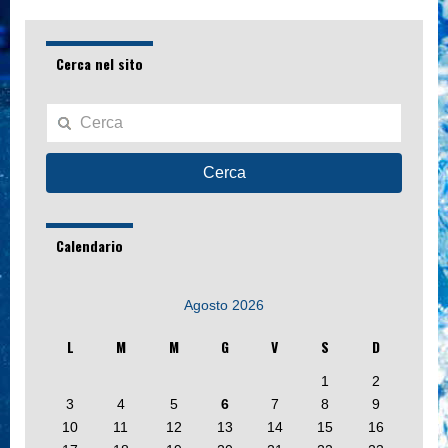
Cerca nel sito
Cerca
Calendario
Agosto 2026
L
M
M
G
V
S
D
1
2
3
4
5
6
7
8
9
10
11
12
13
14
15
16