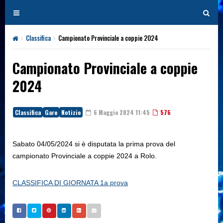
T
T
o
o
g
g
Classifica
Campionato Provinciale a coppie 2024
g
g
l
l
Campionato Provinciale a coppie
e
e
2024
n
n
a
a
v
v
Classifica
Gare
Notizie
6 Maggio 2024 11:45
576
i
i
g
g
a
a
Sabato 04/05/2024 si è disputata la prima prova del
t
t
campionato Provinciale a coppie 2024 a Rolo.
i
i
o
o
CLASSIFICA DI GIORNATA 1a prova
n
n