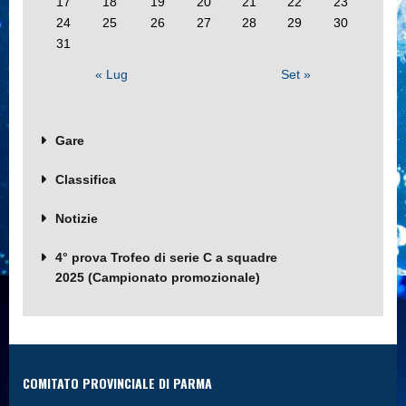
17
18
19
20
21
22
23
24
25
26
27
28
29
30
31
« Lug
Set »
Gare
Classifica
Notizie
4° prova Trofeo di serie C a squadre
2025 (Campionato promozionale)
COMITATO PROVINCIALE DI PARMA