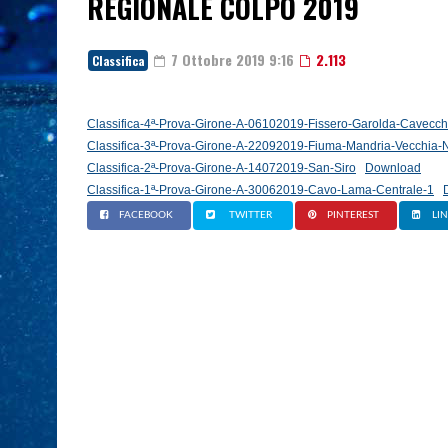
REGIONALE COLPO 2019
7 Ottobre 2019 9:16
2.113
Classifica
Classifica-4ª-Prova-Girone-A-06102019-Fissero-Garolda-Cavecch
Classifica-3ª-Prova-Girone-A-22092019-Fiuma-Mandria-Vecchia-
Classifica-2ª-Prova-Girone-A-14072019-San-Siro
Download
Classifica-1ª-Prova-Girone-A-30062019-Cavo-Lama-Centrale-1
FACEBOOK
TWITTER
PINTEREST
LI