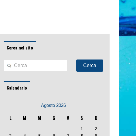
Cerca nel sito
Cerca
Calendario
Agosto 2026
L
M
M
G
V
S
D
1
2
3
4
5
6
7
8
9