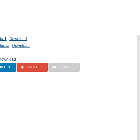
ia-1
Download
Nuova
Download
Download
NKEDIN
GOOGLE +
EMAIL