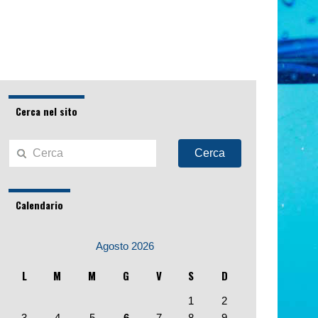
Cerca nel sito
Cerca
Calendario
Agosto 2026
L
M
M
G
V
S
D
1
2
3
4
5
6
7
8
9