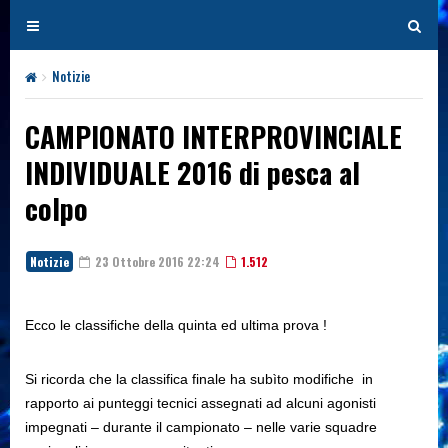
T
T
o
o
g
g
Notizie
CAMPIONATO INTERPROVINCIALE INDIVIDUALE 2016 di pesca al c
g
g
l
l
CAMPIONATO INTERPROVINCIALE
e
e
INDIVIDUALE 2016 di pesca al
n
n
a
a
colpo
v
v
i
i
g
Notizie
23 Ottobre 2016 22:24
1.512
g
a
a
t
t
Ecco le classifiche della quinta ed ultima prova !
i
i
o
o
Si ricorda che la classifica finale ha subìto modifiche in
n
n
rapporto ai punteggi tecnici assegnati ad alcuni agonisti
impegnati – durante il campionato – nelle varie squadre