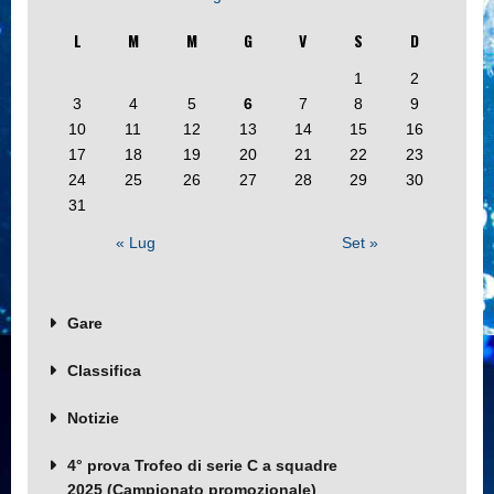
L
M
M
G
V
S
D
1
2
3
4
5
6
7
8
9
10
11
12
13
14
15
16
17
18
19
20
21
22
23
24
25
26
27
28
29
30
31
« Lug
Set »
Gare
Classifica
Notizie
4° prova Trofeo di serie C a squadre
2025 (Campionato promozionale)