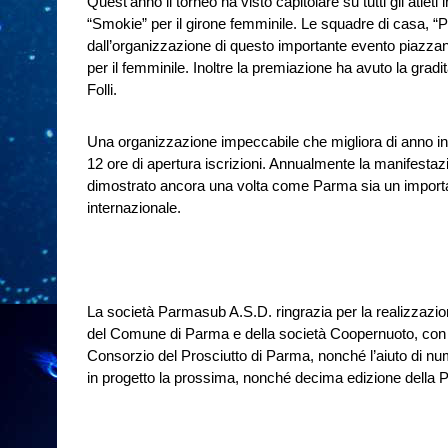
Quest’anno il torneo ha visto capitolare su tutti gli atlet
“Smokie” per il girone femminile. Le squadre di casa, “
dall’organizzazione di questo importante evento piazzand
per il femminile. Inoltre la premiazione ha avuto la gradi
Folli.
Una organizzazione impeccabile che migliora di anno in 
12 ore di apertura iscrizioni. Annualmente la manifestazi
dimostrato ancora una volta come Parma sia un importa
internazionale.
La società Parmasub A.S.D. ringrazia per la realizzazio
del Comune di Parma e della società Coopernuoto, con i
Consorzio del Prosciutto di Parma, nonché l’aiuto di nu
in progetto la prossima, nonché decima edizione della