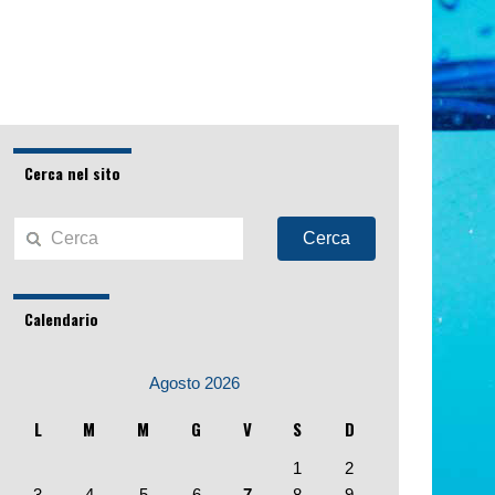
Cerca nel sito
Cerca
Calendario
Agosto 2026
L
M
M
G
V
S
D
1
2
3
4
5
6
7
8
9