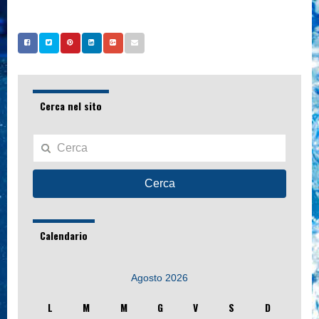
Cerca nel sito
Cerca
Calendario
Agosto 2026
L
M
M
G
V
S
D