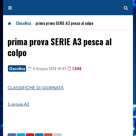
T
T
o
o
g
g
Classifica
prima prova SERIE A3 pesca al colpo
g
g
l
l
prima prova SERIE A3 pesca al
e
e
colpo
n
n
a
a
v
v
Classifica
6 Giugno 2016 10:01
1.640
i
i
g
g
a
a
CLASSIFICHE DI GIORNATA
t
t
i
i
1-prova-A3
o
o
n
n