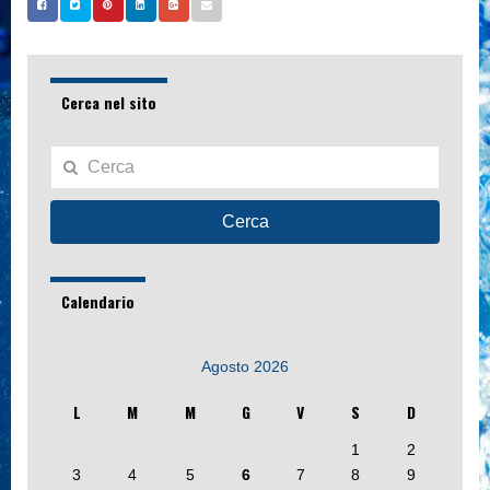
Cerca nel sito
Cerca
Calendario
Agosto 2026
L
M
M
G
V
S
D
1
2
3
4
5
6
7
8
9