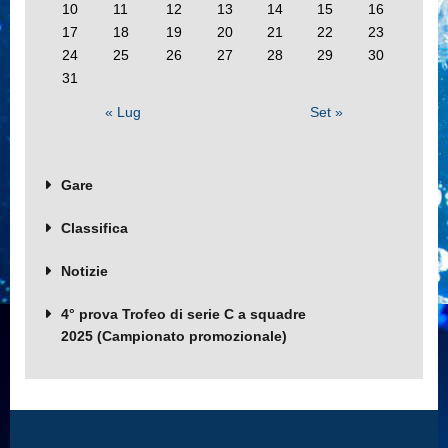
10
11
12
13
14
15
16
17
18
19
20
21
22
23
24
25
26
27
28
29
30
31
« Lug
Set »
Gare
Classifica
Notizie
4° prova Trofeo di serie C a squadre
2025 (Campionato promozionale)